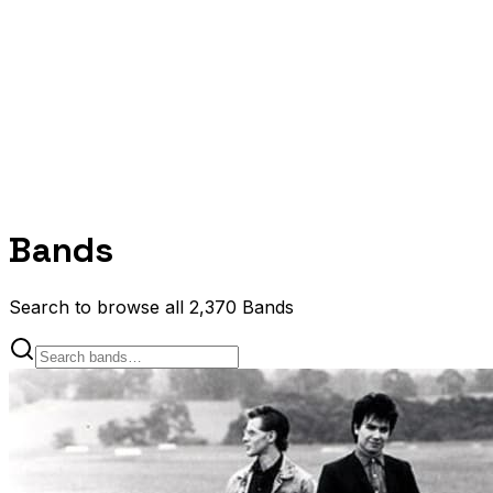
Bands
Search to browse all 2,370 Bands